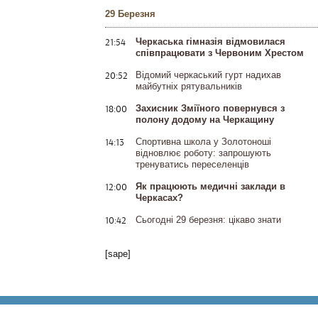
29 Березня
21:54
Черкаська гімназія відмовилася
співпрацювати з Червоним Хрестом
20:52
Відомий черкаський гурт надихав
майбутніх рятувальників
18:00
Захисник Зміїного повернувся з
полону додому на Черкащину
14:13
Спортивна школа у Золотоноші
відновлює роботу: запрошують
тренуватись переселенців
12:00
Як працюють медичні заклади в
Черкасах?
10:42
Сьогодні 29 березня: цікаво знати
[sape]