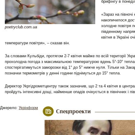
брифінгу в понеді
«Зараз на півночі
накопичилося дост
холодне повітря п
poetryclub.com.ua
південному напрям
квітня в Україні о
температури повітря», – сказав він.
За словами Кульбіди, протягом 2-7 квітня майже по всій території Ук
прохолодна погода з максимальною температурою вдень 5°-10° тепла,
спостерігатимуться заморозки від 1° до 5° нижче нуля. Тільки на Зака
позначки термометрів у денні години піднімуться до 15° тепла.
Директор Укргідрометцентру також зазначив, що 2 та 4 квітня в центра
пройдуть інтенсивні дощі, найменше опадів очікується в північних і пі
Джерело:
Укрінформ
Спецпроекти