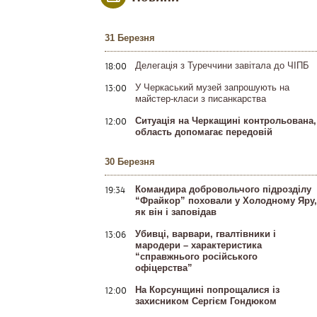
31 Березня
18:00
Делегація з Туреччини завітала до ЧІПБ
13:00
У Черкаський музей запрошують на
майстер-класи з писанкарства
12:00
Ситуація на Черкащині контрольована,
область допомагає передовій
30 Березня
19:34
Командира добровольчого підрозділу
“Фрайкор” поховали у Холодному Яру,
як він і заповідав
13:06
Убивці, варвари, гвалтівники і
мародери – характеристика
“справжнього російського
офіцерства”
12:00
На Корсунщині попрощалися із
захисником Сергієм Гондюком