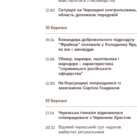
майстер-класи з писанкарства
12:00
Ситуація на Черкащині контрольована,
область допомагає передовій
30 Березня
19:34
Командира добровольчого підрозділу
“Фрайкор” поховали у Холодному Яру,
як він і заповідав
13:06
Убивці, варвари, гвалтівники і
мародери – характеристика
“справжнього російського
офіцерства”
12:00
На Корсунщині попрощалися із
захисником Сергієм Гондюком
29 Березня
21:54
Черкаська гімназія відмовилася
співпрацювати з Червоним Хрестом
20:52
Відомий черкаський гурт надихав
майбутніх рятувальників