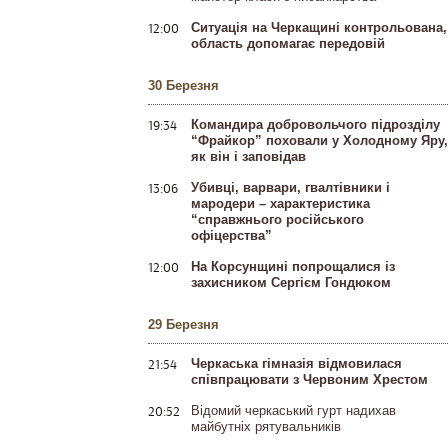
12:00
Ситуація на Черкащині контрольована,
область допомагає передовій
30 Березня
19:34
Командира добровольчого підрозділу
“Фрайкор” поховали у Холодному Яру,
як він і заповідав
13:06
Убивці, варвари, гвалтівники і
мародери – характеристика
“справжнього російського
офіцерства”
12:00
На Корсунщині попрощалися із
захисником Сергієм Гондюком
29 Березня
21:54
Черкаська гімназія відмовилася
співпрацювати з Червоним Хрестом
20:52
Відомий черкаський гурт надихав
майбутніх рятувальників