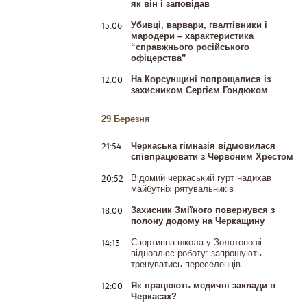
як він і заповідав
13:06
Убивці, варвари, гвалтівники і
мародери – характеристика
“справжнього російського
офіцерства”
12:00
На Корсунщині попрощалися із
захисником Сергієм Гондюком
29 Березня
21:54
Черкаська гімназія відмовилася
співпрацювати з Червоним Хрестом
20:52
Відомий черкаський гурт надихав
майбутніх рятувальників
18:00
Захисник Зміїного повернувся з
полону додому на Черкащину
14:13
Спортивна школа у Золотоноші
відновлює роботу: запрошують
тренуватись переселенців
12:00
Як працюють медичні заклади в
Черкасах?