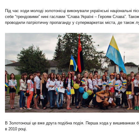
Під час ходи молоді золотонісці виконували українські національні піс
себе “трендовими” нині гаслами “Слава Україні – Героям Слава”. Тако
проводили патріотичну пропаганду у супермаркетах міста, де також лу
В Золотоноші це вже друга подібна подія. Перша хода у вишиванках 
в 2010 році.