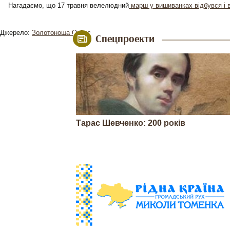
Нагадаємо, що 17 травня велелюдний
марш у вишиванках відбувся і 
Джерело:
Золотоноша Online
Спецпроекти
Тарас Шевченко: 200 років