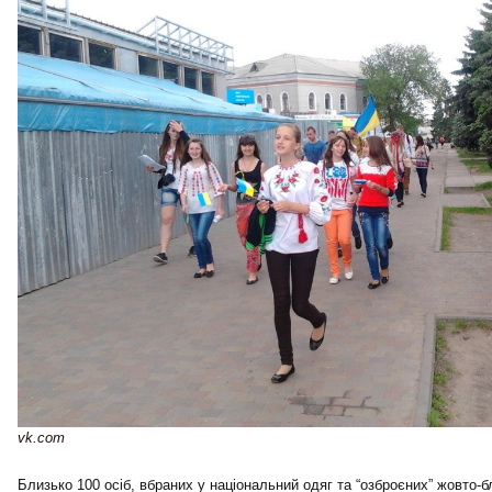
vk.com
Близько 100 осіб, вбраних у національний одяг та “озброєних” жовто-