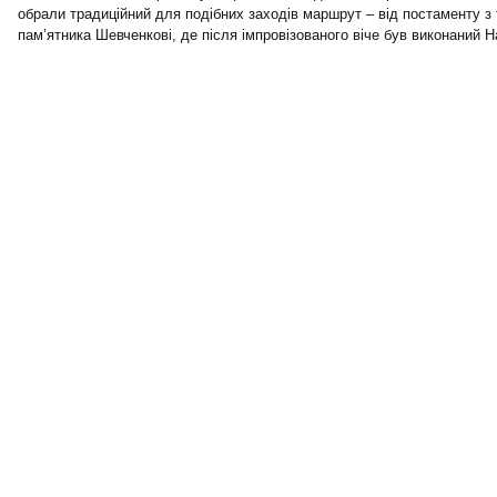
обрали традиційний для подібних заходів маршрут – від постаменту з
пам’ятника Шевченкові, де після імпровізованого віче був виконаний Н