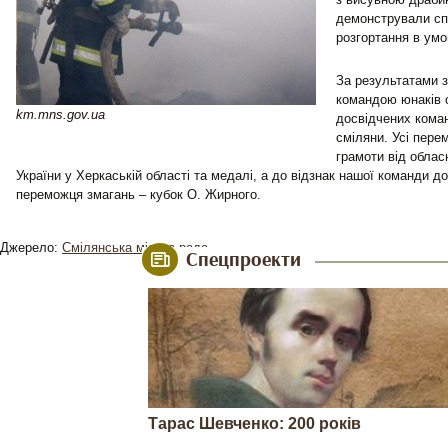
демонстрували сп
розгортання в умо
За результатами 
командою юнаків 
km.mns.gov.ua
досвідчених кома
сміляни. Усі пере
грамоти від обла
України у Xеркаській області та медалі, а до відзнак нашої команди д
переможця змагань – кубок О. Жирного.
Джерело:
Смілянська міська рада
Спецпроекти
Тарас Шевченко: 200 років