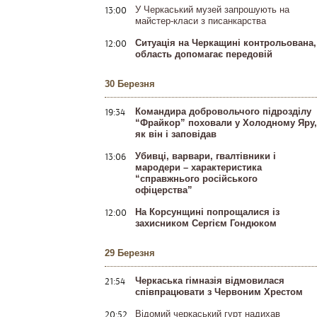
13:00
У Черкаський музей запрошують на
майстер-класи з писанкарства
12:00
Ситуація на Черкащині контрольована,
область допомагає передовій
30 Березня
19:34
Командира добровольчого підрозділу
“Фрайкор” поховали у Холодному Яру,
як він і заповідав
13:06
Убивці, варвари, гвалтівники і
мародери – характеристика
“справжнього російського
офіцерства”
12:00
На Корсунщині попрощалися із
захисником Сергієм Гондюком
29 Березня
21:54
Черкаська гімназія відмовилася
співпрацювати з Червоним Хрестом
20:52
Відомий черкаський гурт надихав