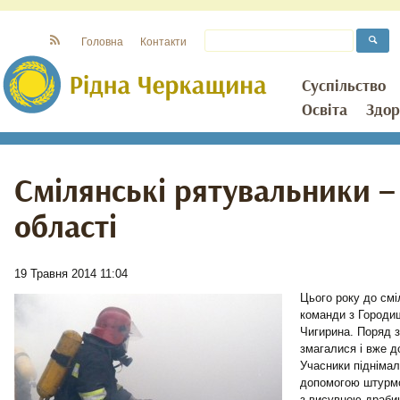
Головна
Контакти
Суспільство
Освіта
Здор
Смілянські рятувальники –
області
19 Травня 2014 11:04
Цього року до смі
команди з Городищ
Чигирина. Поряд 
змагалися і вже д
Учасники підніма
допомогою штурмо
з висувною драби