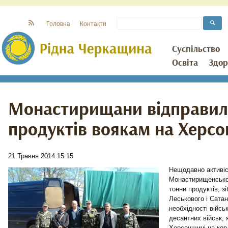
Головна
Контакти
Суспільство
Освіта
Здор
Монастирищани відправил
продуктів воякам на Херс
21 Травня 2014 15:15
Нещодавно активіс
Монастирищенсько
тонни продуктів, з
Леськового і Сатан
необхідності війсь
десантних військ, 
Херсонщині на кор