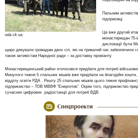
Пальним активістів
підприємці.
Це вже другий ета
oda.ck.ua
монастирищан 75-ій
дислокації була Ми
щиро дякували громадам двох сіл, які на тривалий час забезпечили с
також активістам Народної ради – за доставку провіанту.
Монастирищенський район зголосився придбати для потреб військових
Минулого тижня 5 спальних мішків вже придбали на благодійні кошти, 
відділу освіти РДА . Решту 25 спальних мішків цього тижня профінан
підприємство – ТОВ МВВФ “Енергетик”. Окрім того, підприємство прид
сучасних цифрових радіостанції для потреб ВДВ.
Спецпроекти