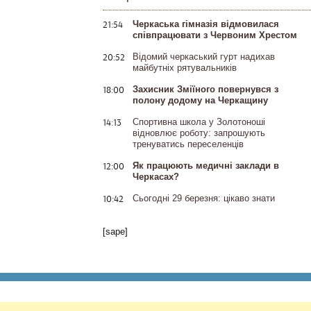
21:54
Черкаська гімназія відмовилася
співпрацювати з Червоним Хрестом
20:52
Відомий черкаський гурт надихав
майбутніх рятувальників
18:00
Захисник Зміїного повернувся з
полону додому на Черкащину
14:13
Спортивна школа у Золотоноші
відновлює роботу: запрошують
тренуватись переселенців
12:00
Як працюють медичні заклади в
Черкасах?
10:42
Сьогодні 29 березня: цікаво знати
[sape]