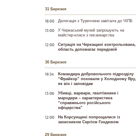
31 Березня
18:00
Делегація з Туреччини завітала до ЧІПБ
13:00
У Черкаський музей запрошують на
майстер-класи з писанкарства
12:00
Ситуація на Черкащині контрольована,
область допомагає передовій
30 Березня
19:34
Командира добровольчого підрозділу
“Фрайкор” поховали у Холодному Яру,
як він і заповідав
13:06
Убивці, варвари, гвалтівники і
мародери – характеристика
“справжнього російського
офіцерства”
12:00
На Корсунщині попрощалися із
захисником Сергієм Гондюком
29 Березня