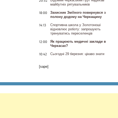
20:52
Відомий черкаський гурт надихав
майбутніх рятувальників
18:00
Захисник Зміїного повернувся з
полону додому на Черкащину
14:13
Спортивна школа у Золотоноші
відновлює роботу: запрошують
тренуватись переселенців
12:00
Як працюють медичні заклади в
Черкасах?
10:42
Сьогодні 29 березня: цікаво знати
[sape]