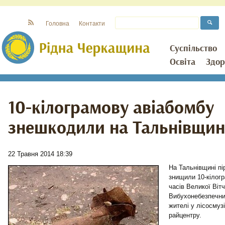
Головна
Контакти
Суспільство
Освіта
Здор
10-кілограмову авіабомбу
знешкодили на Тальнівщин
22 Травня 2014 18:39
На Тальнівщині пі
знищили 10-кілогр
часів Великої Вітч
Вибухонебезпечни
жителі у лісосмузі
райцентру.