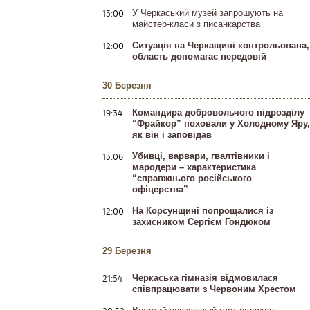
13:00
У Черкаський музей запрошують на
майстер-класи з писанкарства
12:00
Ситуація на Черкащині контрольована,
область допомагає передовій
30 Березня
19:34
Командира добровольчого підрозділу
“Фрайкор” поховали у Холодному Яру,
як він і заповідав
13:06
Убивці, варвари, гвалтівники і
мародери – характеристика
“справжнього російського
офіцерства”
12:00
На Корсунщині попрощалися із
захисником Сергієм Гондюком
29 Березня
21:54
Черкаська гімназія відмовилася
співпрацювати з Червоним Хрестом