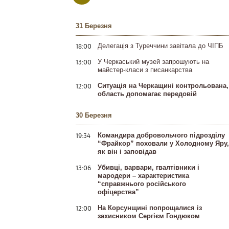
31 Березня
18:00
Делегація з Туреччини завітала до ЧІПБ
13:00
У Черкаський музей запрошують на
майстер-класи з писанкарства
12:00
Ситуація на Черкащині контрольована,
область допомагає передовій
30 Березня
19:34
Командира добровольчого підрозділу
“Фрайкор” поховали у Холодному Яру,
як він і заповідав
13:06
Убивці, варвари, гвалтівники і
мародери – характеристика
“справжнього російського
офіцерства”
12:00
На Корсунщині попрощалися із
захисником Сергієм Гондюком