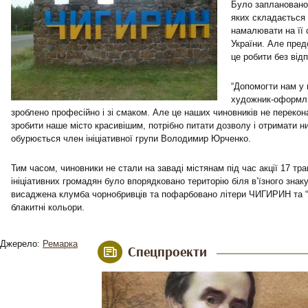
Було заплановано
яких складається 
намалювати на її 
України. Але пред
це робити без від
“Допомогти нам у 
художник-оформлю
зроблено професійно і зі смаком. Але це наших чиновників не переко
зробити наше місто красивішим, потрібно питати дозволу і отримати н
обурюється член ініціативної групи Володимир Юрченко.
Тим часом, чиновники не стали на заваді містянам під час акції 17 тр
ініціативних громадян було впорядковано територію біля в’їзного знак
висаджена клумба чорнобривців та пофарбовано літери ЧИГИРИН та “
блакитні кольори.
Джерело:
Ремарка
Спецпроекти