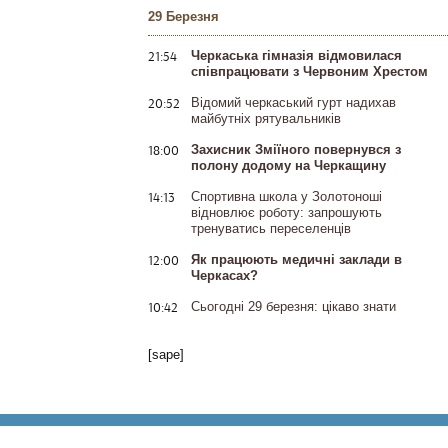
29 Березня
21:54
Черкаська гімназія відмовилася
співпрацювати з Червоним Хрестом
20:52
Відомий черкаський гурт надихав
майбутніх рятувальників
18:00
Захисник Зміїного повернувся з
полону додому на Черкащину
14:13
Спортивна школа у Золотоноші
відновлює роботу: запрошують
тренуватись переселенців
12:00
Як працюють медичні заклади в
Черкасах?
10:42
Сьогодні 29 березня: цікаво знати
[sape]