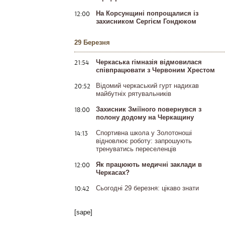
12:00
На Корсунщині попрощалися із
захисником Сергієм Гондюком
29 Березня
21:54
Черкаська гімназія відмовилася
співпрацювати з Червоним Хрестом
20:52
Відомий черкаський гурт надихав
майбутніх рятувальників
18:00
Захисник Зміїного повернувся з
полону додому на Черкащину
14:13
Спортивна школа у Золотоноші
відновлює роботу: запрошують
тренуватись переселенців
12:00
Як працюють медичні заклади в
Черкасах?
10:42
Сьогодні 29 березня: цікаво знати
[sape]