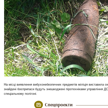
На місці виявлення вибухонебезпечних предметів міліція виставила 
знайдені боєприпаси будуть знешкоджені піротехніками управління ДС
спеціальному полігоні.
Спецпроекти