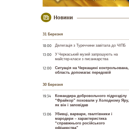
Новини
31 Березня
18:00
Делегація з Туреччини завітала до ЧІПБ
13:00
У Черкаський музей запрошують на
майстер-класи з писанкарства
12:00
Ситуація на Черкащині контрольована,
область допомагає передовій
30 Березня
19:34
Командира добровольчого підрозділу
“Фрайкор” поховали у Холодному Яру,
як він і заповідав
13:06
Убивці, варвари, гвалтівники і
мародери – характеристика
“справжнього російського
офіцерства”