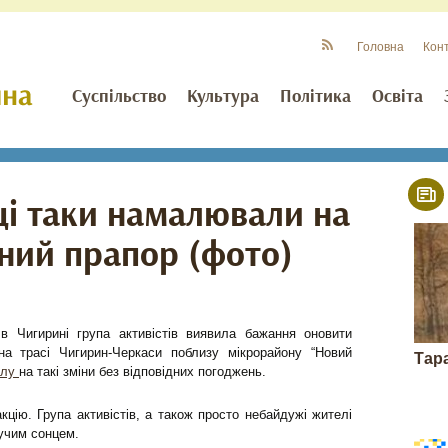
Головна
Кон
Суспільство
Культура
Політика
Освіта
ці таки намалювали на
ний прапор (фото)
в Чигирині група активістів виявила бажання оновити
на трасі Чигирин-Черкаси поблизу мікрорайону “Новий
Тар
олу
на такі зміни без відповідних погоджень.
кцію. Група активістів, а також просто небайдужі жителі
кучим сонцем.