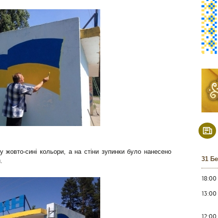
у жовто-сині кольори, а на стіни зупинки було нанесено
31 Б
.
18:00
13:00
12:00