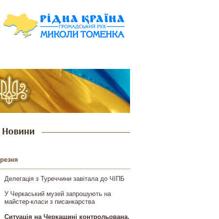
Новини
ерезня
Делегація з Туреччини завітала до ЧІПБ
У Черкаський музей запрошують на
майстер-класи з писанкарства
Ситуація на Черкащині контрольована,