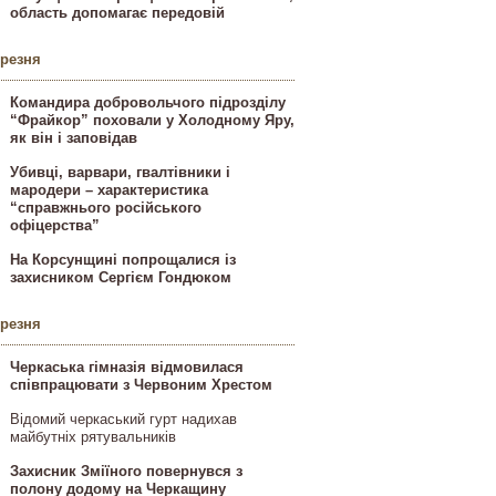
область допомагає передовій
ерезня
Командира добровольчого підрозділу
“Фрайкор” поховали у Холодному Яру,
як він і заповідав
Убивці, варвари, гвалтівники і
мародери – характеристика
“справжнього російського
офіцерства”
На Корсунщині попрощалися із
захисником Сергієм Гондюком
ерезня
Черкаська гімназія відмовилася
співпрацювати з Червоним Хрестом
Відомий черкаський гурт надихав
майбутніх рятувальників
Захисник Зміїного повернувся з
полону додому на Черкащину