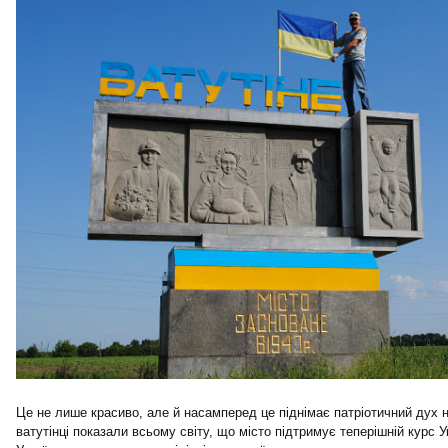
Це не лише красиво, але й насамперед це піднімає патріотичний дух н
ватутінці показали всьому світу, що місто підтримує теперішній курс У