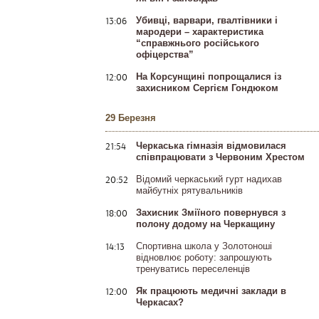
13:06
Убивці, варвари, гвалтівники і
мародери – характеристика
“справжнього російського
офіцерства”
12:00
На Корсунщині попрощалися із
захисником Сергієм Гондюком
29 Березня
21:54
Черкаська гімназія відмовилася
співпрацювати з Червоним Хрестом
20:52
Відомий черкаський гурт надихав
майбутніх рятувальників
18:00
Захисник Зміїного повернувся з
полону додому на Черкащину
14:13
Спортивна школа у Золотоноші
відновлює роботу: запрошують
тренуватись переселенців
12:00
Як працюють медичні заклади в
Черкасах?