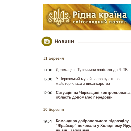
Новини
31 Березня
18:00
Делегація з Туреччини завітала до ЧІПБ
13:00
У Черкаський музей запрошують на
майстер-класи з писанкарства
12:00
Ситуація на Черкащині контрольована,
область допомагає передовій
30 Березня
19:34
Командира добровольчого підрозділу
“Фрайкор” поховали у Холодному Яру,
як він і заповідав