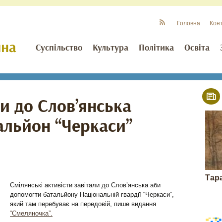
Головна
Кон
Суспільство
Культура
Політика
Освіта
и до Слов’янська
альйон “Черкаси”
Тар
Смілянські активісти завітали до Слов’янська аби
допомогти батальйону Національній гвардії “Черкаси”,
який там перебуває на передовій, пише видання
“Смеляночка”.