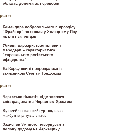
область допомагає передовій
ерезня
Командира добровольчого підрозділу
“Фрайкор” поховали у Холодному Яру,
як він і заповідав
Убивці, варвари, гвалтівники і
мародери – характеристика
“справжнього російського
офіцерства”
На Корсунщині попрощалися із
захисником Сергієм Гондюком
ерезня
Черкаська гімназія відмовилася
співпрацювати з Червоним Хрестом
Відомий черкаський гурт надихав
майбутніх рятувальників
Захисник Зміїного повернувся з
полону додому на Черкащину