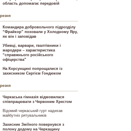
область допомагає передовій
ерезня
Командира добровольчого підрозділу
“Фрайкор” поховали у Холодному Яру,
як він і заповідав
Убивці, варвари, гвалтівники і
мародери – характеристика
“справжнього російського
офіцерства”
На Корсунщині попрощалися із
захисником Сергієм Гондюком
ерезня
Черкаська гімназія відмовилася
співпрацювати з Червоним Хрестом
Відомий черкаський гурт надихав
майбутніх рятувальників
Захисник Зміїного повернувся з
полону додому на Черкащину