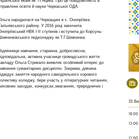
української мови ім. П.Яцика. Про це повідомляють в
управлінні освіти й науки Черкаської ОДА.
Ольга народилася на Черкащині в с. Онопріївка
Тальнівського району. У 2016 році закінчила
Онопріївський НВК І-ІІ ступенів і вступила до Корсунь-
Шевченківського педколеджу ім.Т.Г.Шевченка.
Відмінниця навчання, старанна, добросовісна,
відповідальна, активна учасниця громадського життя
закладу Ольга Стрикало виявляє особливий інтерес до
вивчення гуманітарних дисциплін. Зокрема, дівчина
відвідує заняття народного самодіяльного хорового
колективу коледжу, бере участь у літературних читаннях,
виховних заходах, конкурсах,змаганнях, природничих і
31 Б
18:00
13:00
12:00