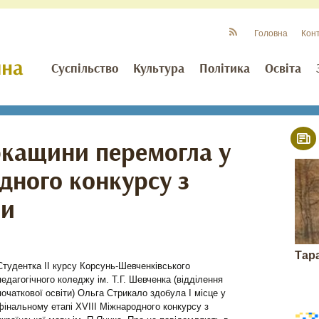
Головна
Кон
Суспільство
Культура
Політика
Освіта
ркащини перемогла у
дного конкурсу з
ви
Тар
Студентка ІІ курсу Корсунь-Шевченківського
педагогічного коледжу ім. Т.Г. Шевченка (відділення
початкової освіти) Ольга Стрикало здобула І місце у
фінальному етапі ХVІІІ Міжнародного конкурсу з