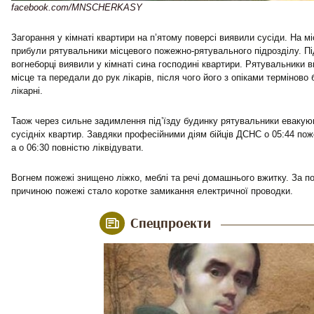
facebook.com/MNSCHERKASY
Загорання у кімнаті квартири на п’ятому поверсі виявили сусіди. На м
прибули рятувальники місцевого пожежно-рятувального підрозділу. Пі
вогнеборці виявили у кімнаті сина господині квартири. Рятувальники 
місце та передали до рук лікарів, після чого його з опіками терміново
лікарні.
Таож через сильне задимлення під’їзду будинку рятувальники евакую
сусідніх квартир. Завдяки професійними діям бійців ДСНС о 05:44 по
а о 06:30 повністю ліквідувати.
Вогнем пожежі знищено ліжко, меблі та речі домашнього вжитку. За 
причиною пожежі стало коротке замикання електричної проводки.
Спецпроекти