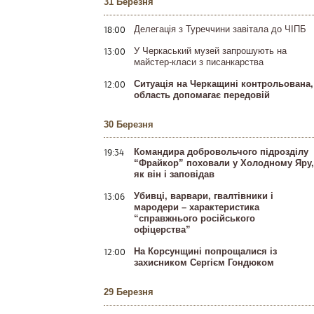
31 Березня
18:00
Делегація з Туреччини завітала до ЧІПБ
13:00
У Черкаський музей запрошують на
майстер-класи з писанкарства
12:00
Ситуація на Черкащині контрольована,
область допомагає передовій
30 Березня
19:34
Командира добровольчого підрозділу
“Фрайкор” поховали у Холодному Яру,
як він і заповідав
13:06
Убивці, варвари, гвалтівники і
мародери – характеристика
“справжнього російського
офіцерства”
12:00
На Корсунщині попрощалися із
захисником Сергієм Гондюком
29 Березня