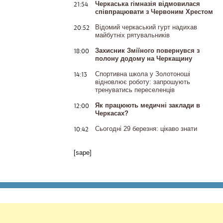
21:54
Черкаська гімназія відмовилася
співпрацювати з Червоним Хрестом
20:52
Відомий черкаський гурт надихав
майбутніх рятувальників
18:00
Захисник Зміїного повернувся з
полону додому на Черкащину
14:13
Спортивна школа у Золотоноші
відновлює роботу: запрошують
тренуватись переселенців
12:00
Як працюють медичні заклади в
Черкасах?
10:42
Сьогодні 29 березня: цікаво знати
[sape]