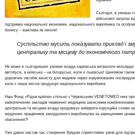
Сьогодні, в умовах с
військової загрози ві
підтримка національної економіки, національного виробника та особли
бізнесу – важлива як ніколи!
Суспільство мусить показувати приклад і зм
центральну та місцеву до економічного патр
Не може в сьогоднішніх умовах влада харківська витрачати мільярди 
автобуси, а київська – на білоруські, коли є львівські! Цинізмом також
дорожчих засобів захисту для медиків через корумпованих посередник
коли є наша якісна продукція національного виробника.
Наш Фонд «Рідна країна» спільно з Черкаським VENETOMED нині пров
забезпеченню закладів первинної медицини захисними комбінезонами 
центральна та місцева влада продовжує вибирати корупційні схеми зак
медичних працівників закордонного виробництва за завищеними цінам
збагачення?!
Уже давно настав час створення Урядом сприятливих умов для підтр