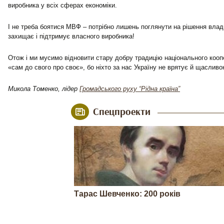
виробника у всіх сферах економіки.
І не треба боятися МВФ – потрібно лишень поглянути на рішення влад
захищає і підтримує власного виробника!
Отож і ми мусимо відновити стару добру традицію національного кооп
«сам до свого про своє», бо ніхто за нас Україну не врятує й щасливо
Микола Томенко, лідер
Громадського руху “Рідна країна”
Спецпроекти
Тарас Шевченко: 200 років