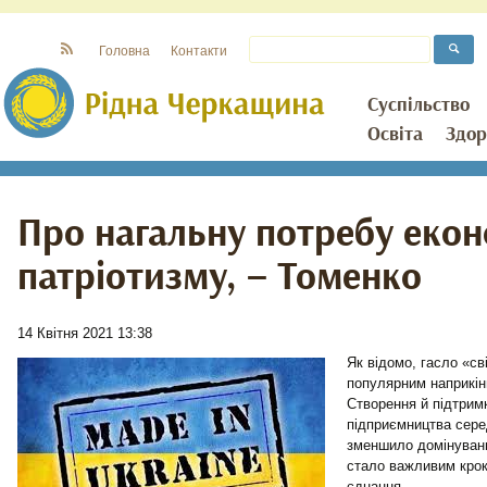
Головна
Контакти
Суспільство
Освіта
Здор
Про нагальну потребу екон
патріотизму, – Томенко
14 Квітня 2021 13:38
Як відомо, гасло «св
популярним наприкінц
Створення й підтрим
підприємництва серед
зменшило домінуванн
стало важливим крок
єднання.