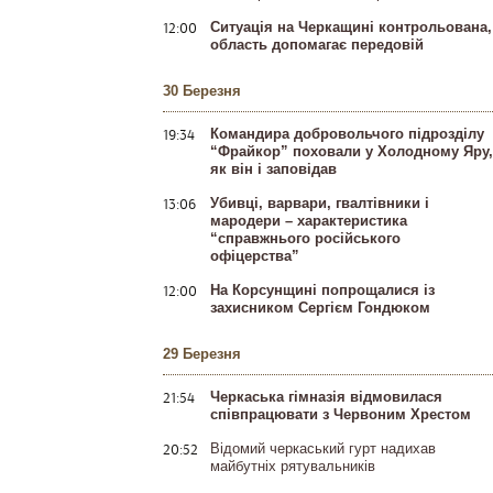
12:00
Ситуація на Черкащині контрольована,
область допомагає передовій
30 Березня
19:34
Командира добровольчого підрозділу
“Фрайкор” поховали у Холодному Яру,
як він і заповідав
13:06
Убивці, варвари, гвалтівники і
мародери – характеристика
“справжнього російського
офіцерства”
12:00
На Корсунщині попрощалися із
захисником Сергієм Гондюком
29 Березня
21:54
Черкаська гімназія відмовилася
співпрацювати з Червоним Хрестом
20:52
Відомий черкаський гурт надихав
майбутніх рятувальників