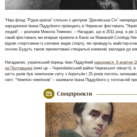
“Наш фонд “Рідна країна” спільно з центром “Дахнівська Січ” напередо
народження Івана Піддубного проводить в Черкасах фестиваль “Украї
людей”, – розповів Микола Томенко. – Нагадаю, що в 2011 році, в рік 1
такий фестиваль ми вперше провели в Києві на Мамаєвій Слободі.Нині
відомі спортсмени із силових видів спорту, які проведуть майстер-кла
охочих.Будуть також презентовані спеціальні книжкові закладки до юв
Нагадаємо, український борець Іван Піддубний
народився 8 жовтня 18
на Полтавщині
(нині це – Чорнобаївський район Черкаської області), в 
шість разів був чемпіоном світу з боротьби і 25 років поспіль залиш
світі. “Чемпіон чемпіонів” – називали Івана Піддубного у тогочасній пре
Спецпроекти