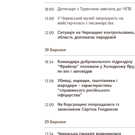
18:00
Делегація з Туреччини завітала до ЧІПБ
13:00
У Черкаський музей запрошують на
майстер-класи з писанкарства
12:00
Ситуація на Черкащині контрольована,
область допомагає передовій
30 Березня
19:34
Командира добровольчого підрозділу
“Фрайкор” поховали у Холодному Яру,
як він і заповідав
13:06
Убивці, варвари, гвалтівники і
мародери – характеристика
“справжнього російського
офіцерства”
12:00
На Корсунщині попрощалися із
захисником Сергієм Гондюком
29 Березня
21:54
Черкаська гімназія відмовилася