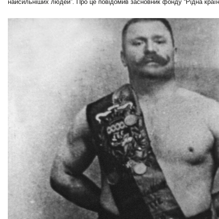
найсильніших людей”. Про це повідомив засновник фонду “Рідна краї