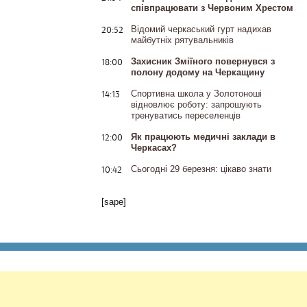
співпрацювати з Червоним Хрестом
20:52
Відомий черкаський гурт надихав
майбутніх рятувальників
18:00
Захисник Зміїного повернувся з
полону додому на Черкащину
14:13
Спортивна школа у Золотоноші
відновлює роботу: запрошують
тренуватись переселенців
12:00
Як працюють медичні заклади в
Черкасах?
10:42
Сьогодні 29 березня: цікаво знати
[sape]