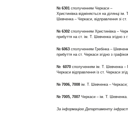
№ 6301
сполученням Черкаси –
Христинівка відміняється на ділянці ім. Т
Шевченка – Черкаси, відправлення зі ст. 
№ 6302
сполученням Христинівка – Черка
прибуття на ст. ім. Т. Шевченка згідно з 
№ 6063
сполученням Гребінка – Шевченко
прибуття на ст. Черкаси згідно з графіко
№ 6070
сполученням ім. Т. Шевченка – Г
Черкаси відправлення із ст. Черкаси згід
№ 7006, 7008
ім. Т. Шевченка – Черкаси;
№ 7005, 7007
Черкаси – ім. Т. Шевченка.
За інформацією Департаменту інфрас