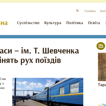
Головна
Кон
Суспільство
Культура
Політика
Освіта
аси – ім. Т. Шевченка
нять рух поїздів
0 км
у з
Тар
чно