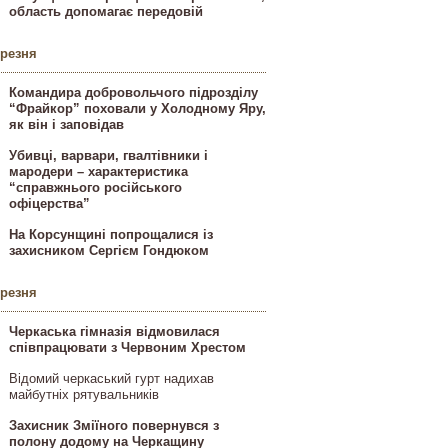
область допомагає передовій
ерезня
Командира добровольчого підрозділу
“Фрайкор” поховали у Холодному Яру,
як він і заповідав
Убивці, варвари, гвалтівники і
мародери – характеристика
“справжнього російського
офіцерства”
На Корсунщині попрощалися із
захисником Сергієм Гондюком
ерезня
Черкаська гімназія відмовилася
співпрацювати з Червоним Хрестом
Відомий черкаський гурт надихав
майбутніх рятувальників
Захисник Зміїного повернувся з
полону додому на Черкащину