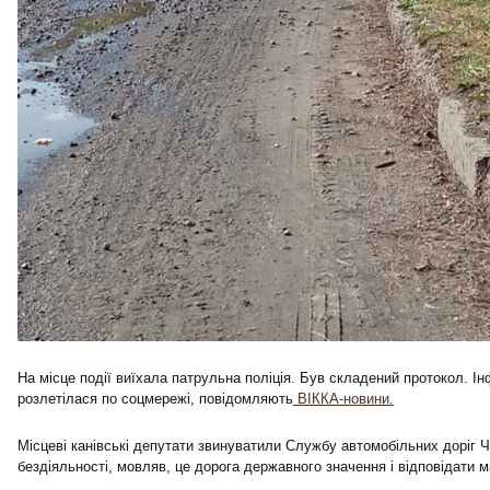
На місце події виїхала патрульна поліція. Був складений протокол. І
розлетілася по соцмережі, повідомляють
ВІККА-новини.
Місцеві канівські депутати звинуватили Службу автомобільних доріг Ч
бездіяльності, мовляв, це дорога державного значення і відповідати 