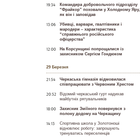
19:34
Командира добровольчого підрозділу
“Фрайкор” поховали у Холодному Яру,
як він і заповідав
13:06
Убивці, варвари, гвалтівники і
мародери – характеристика
“справжнього російського
офіцерства”
12:00
На Корсунщині попрощалися із
захисником Сергієм Гондюком
29 Березня
21:54
Черкаська гімназія відмовилася
співпрацювати з Червоним Хрестом
20:52
Відомий черкаський гурт надихав
майбутніх рятувальників
18:00
Захисник Зміїного повернувся з
полону додому на Черкащину
14:13
Спортивна школа у Золотоноші
відновлює роботу: запрошують
тренуватись переселенців