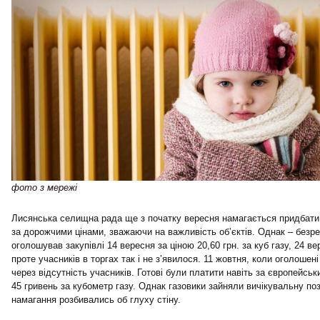
фото з мережі
Лисянська селищна рада ще з початку вересня намагається придбати г
за дорожчими цінами, зважаючи на важливість об’єктів. Однак – безре
оголошував закупівлі 14 вересня за ціною 20,60 грн. за куб газу, 24 вер
проте учасників в торгах так і не з’явилося. 11 жовтня, коли оголошені
через відсутність учасників. Готові були платити навіть за європейськи
45 гривень за кубометр газу. Однак газовики зайняли вичікувальну поз
намагання розбивались об глуху стіну.