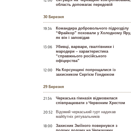
область допомагає передовій
30 Березня
19:34
Командира добровольчого підрозділу
“Фрайкор” поховали у Холодному Яру,
як він і заповідав
13:06
Убивці, варвари, гвалтівники і
мародери – характеристика
“справжнього російського
офіцерства”
12:00
На Корсунщині попрощалися із
захисником Сергієм Гондюком
29 Березня
21:54
Черкаська гімназія відмовилася
співпрацювати з Червоним Хрестом
20:52
Відомий черкаський гурт надихав
майбутніх рятувальників
18:00
Захисник Зміїного повернувся з
полону додому на Черкащину