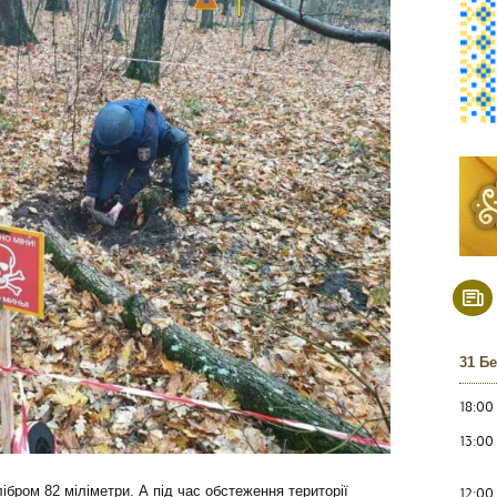
31 Б
18:00
13:00
ібром 82 міліметри. А під час обстеження території
12:00