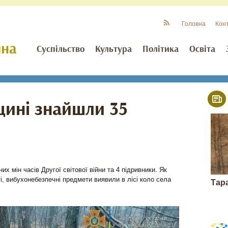
Головна
Кон
Суспільство
Культура
Політика
Освіта
щині знайшли 35
х мін часів Другої світової війни та 4 підривники. Як
, вибухонебезпечні предмети виявили в лісі коло села
Тар