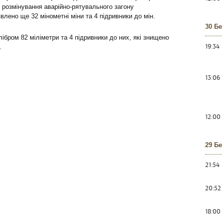
о розмінування аварійно-рятувального загону
лено ще 32 мінометні міни та 4 підривники до мін.
30 Б
ібром 82 міліметри та 4 підривники до них, які знищено
19:34
.
13:06
12:00
29 Б
21:54
20:52
18:00