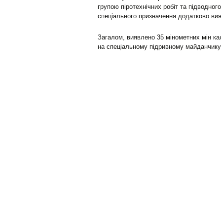
групою піротехнічних робіт та підводног
спеціального призначення додатково вияв
Загалом, виявлено 35 мінометних мін кал
на спеціальному підривному майданчику