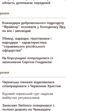
область допомагає передовій
ерезня
Командира добровольчого підрозділу
“Фрайкор” поховали у Холодному Яру,
як він і заповідав
Убивці, варвари, гвалтівники і
мародери – характеристика
“справжнього російського
офіцерства”
На Корсунщині попрощалися із
захисником Сергієм Гондюком
ерезня
Черкаська гімназія відмовилася
співпрацювати з Червоним Хрестом
Відомий черкаський гурт надихав
майбутніх рятувальників
Захисник Зміїного повернувся з
полону додому на Черкащину