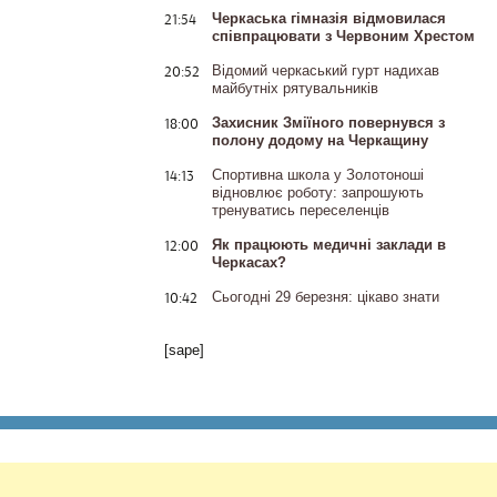
21:54
Черкаська гімназія відмовилася
співпрацювати з Червоним Хрестом
20:52
Відомий черкаський гурт надихав
майбутніх рятувальників
18:00
Захисник Зміїного повернувся з
полону додому на Черкащину
14:13
Спортивна школа у Золотоноші
відновлює роботу: запрошують
тренуватись переселенців
12:00
Як працюють медичні заклади в
Черкасах?
10:42
Сьогодні 29 березня: цікаво знати
[sape]