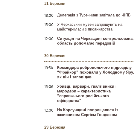
31 Березня
18:00
Делегація з Туреччини завітала до ЧІПБ
13:00
У Черкаський музей запрошують на
майстер-класи з писанкарства
12:00
Ситуація на Черкащині контрольована,
область допомагає передовій
30 Березня
19:34
Командира добровольчого підрозділу
“Фрайкор” поховали у Холодному Яру,
як він і заповідав
13:06
Убивці, варвари, гвалтівники і
мародери – характеристика
“справжнього російського
офіцерства”
12:00
На Корсунщині попрощалися із
захисником Сергієм Гондюком
29 Березня