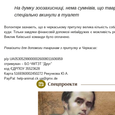
На думку зоозахисниці, нема сумнівів, що тва
спеціально вкинули в туалет
Волонтери зазнають, що в черкаському притулку велика кількість соб
куди. Тільки завдяки фінансовій допомозі небайдужих є можливість ря
Виклик Київської команди було оплачено.
Реквізити для допомоги тваринам з притулку в Черкасах:
р/р UA053052990000026008011606959
отримувач – БО ЧМТЗТ “Друг”
код ЄДРПОУ 35523628
Карта 5169360002450272 Рекункова Ю.А.
PayPal: help-animal.ck.ua@gmx.de
Спецпроекти