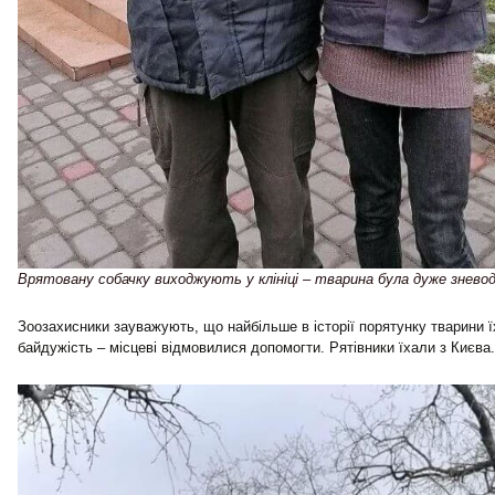
Врятовану собачку виходжують у клініці – тварина була дуже зневод
Зоозахисники зауважують, що найбільше в історії порятунку тварини 
байдужість – місцеві відмовилися допомогти. Рятівники їхали з Києва.