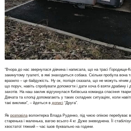
“Вчора до нас звернулася дівчина і написала, що на трасі Городище-К
закинутому туалеті, в ямі знаходиться собака. Скільки пробула вона 
вразило – це байдужість. Ну ок, поліція сказала, що не можуть нічим 
що поруч, навіть спробувати допомогти і дати хоча б взяти драбину і д
захотів. На наш заклик відгукнулася Киїівська команда спасіння твари
Дівчата та хлопці допомагають у таких складних ситуаціях, коли нав
такі виклики”, – йдеться в
дописі
“Друга”.
Як
розповіла
волонтерка Влада Руденко, під чиєю опікою перебуває в
старенька і маленька, вагою всього 4 кг. Дуже зневоднена. Її стабілізую
хвостатої тяжкий – час ішов буквально на години.