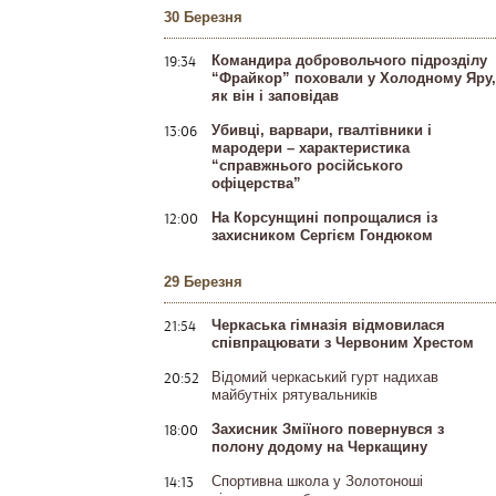
30 Березня
19:34
Командира добровольчого підрозділу
“Фрайкор” поховали у Холодному Яру,
як він і заповідав
13:06
Убивці, варвари, гвалтівники і
мародери – характеристика
“справжнього російського
офіцерства”
12:00
На Корсунщині попрощалися із
захисником Сергієм Гондюком
29 Березня
21:54
Черкаська гімназія відмовилася
співпрацювати з Червоним Хрестом
20:52
Відомий черкаський гурт надихав
майбутніх рятувальників
18:00
Захисник Зміїного повернувся з
полону додому на Черкащину
14:13
Спортивна школа у Золотоноші