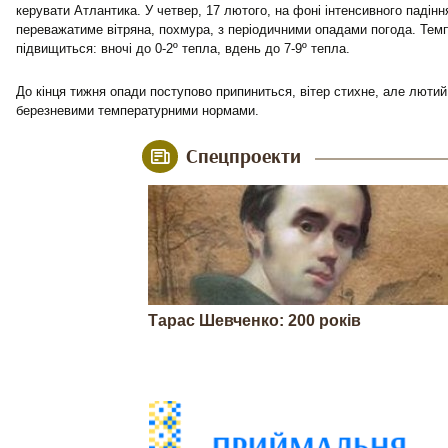
керувати Атлантика. У четвер, 17 лютого, на фоні інтенсивного падін
переважатиме вітряна, похмура, з періодичними опадами погода. Те
підвищиться: вночі до 0-2º тепла, вдень до 7-9º тепла.
До кінця тижня опади поступово припиниться, вітер стихне, але люти
березневими температурними нормами.
Спецпроекти
Тарас Шевченко: 200 років