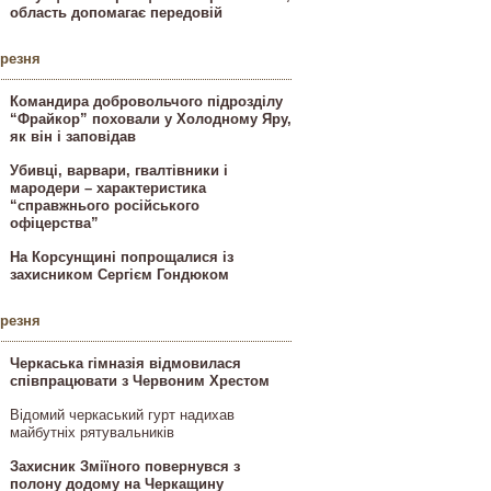
область допомагає передовій
ерезня
Командира добровольчого підрозділу
“Фрайкор” поховали у Холодному Яру,
як він і заповідав
Убивці, варвари, гвалтівники і
мародери – характеристика
“справжнього російського
офіцерства”
На Корсунщині попрощалися із
захисником Сергієм Гондюком
ерезня
Черкаська гімназія відмовилася
співпрацювати з Червоним Хрестом
Відомий черкаський гурт надихав
майбутніх рятувальників
Захисник Зміїного повернувся з
полону додому на Черкащину