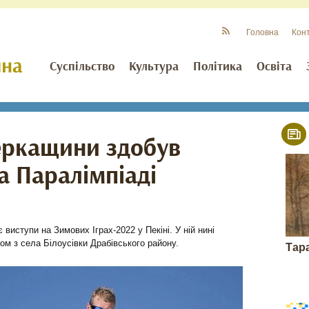
Головна
Кон
Суспільство
Культура
Політика
Освіта
еркащини здобув
а Паралімпіаді
виступи на Зимових Іграх-2022 у Пекіні. У ній нині
ом з села Білоусівки Драбівського району.
Тар