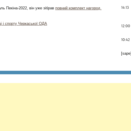
14:13
ль Пекіна-2022, він уже зібрав
повний комплект нагород.
ді і спорту Черкаської ОДА
12:00
10:42
[sape