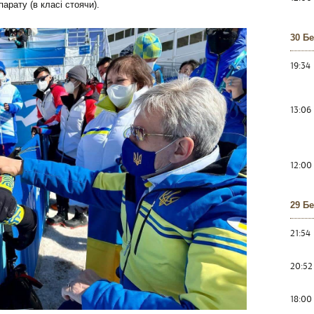
арату (в класі стоячи).
30 Б
19:34
13:06
12:00
29 Б
21:54
20:52
18:00