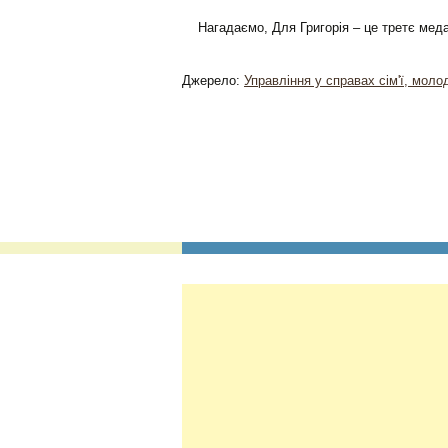
Нагадаємо, Для Григорія – це третє меда
Джерело:
Управління у справах сім'ї, моло