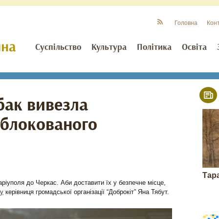
Головна
Кон
Суспільство
Культура
Політика
Освіта
обак вивезла
аблокованого
Тар
ріуполя до Черкас. Аби доставити їх у безпечне місце,
у
керівниця громадської організації “Доброкіт” Яна Тябут.