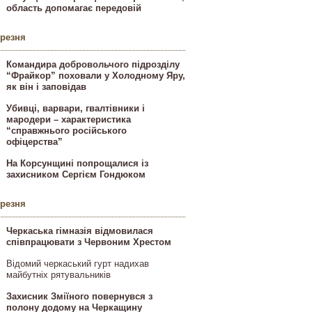
область допомагає передовій
ерезня
Командира добровольчого підрозділу
“Фрайкор” поховали у Холодному Яру,
як він і заповідав
Убивці, варвари, гвалтівники і
мародери – характеристика
“справжнього російського
офіцерства”
На Корсунщині попрощалися із
захисником Сергієм Гондюком
ерезня
Черкаська гімназія відмовилася
співпрацювати з Червоним Хрестом
Відомий черкаський гурт надихав
майбутніх рятувальників
Захисник Зміїного повернувся з
полону додому на Черкащину