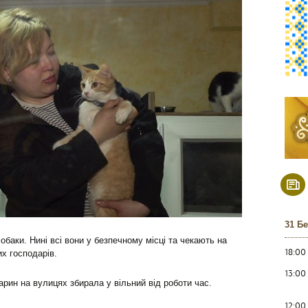
31 Б
обаки. Нині всі вони у безпечному місці та чекають на
18:00
х господарів.
13:00
рин на вулицях збирала у вільний від роботи час.
12:00