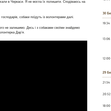
їхали в Черкаси. Я не могла їх полишити. Сподіваюсь на
.
30 Б
господарів, собаки поїдуть із волонтерами далі.
19:34
ікого не залишимо. Десь і з собаками своїми знайдемо
олонтерка Дар’я.
13:06
12:00
29 Б
21:54
20:52
18:00