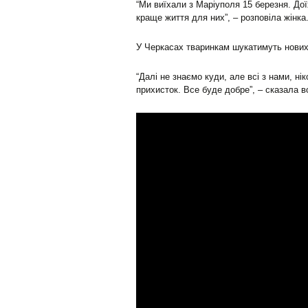
“Ми виїхали з Маріуполя 15 березня. До
краще життя для них”, – розповіла жінка
У Черкасах тваринкам шукатимуть нових 
“Далі не знаємо куди, але всі з нами, н
прихисток. Все буде добре”, – сказала в