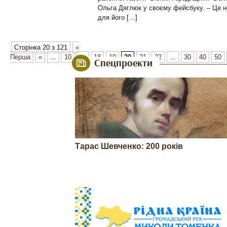
Ольга Дяглюк у своєму фейсбуку. – Це н
для його […]
Сторінка 20 з 121
«
Перша
«
...
10
...
18
19
20
21
22
...
30
40
50
Спецпроекти
Тарас Шевченко: 200 років