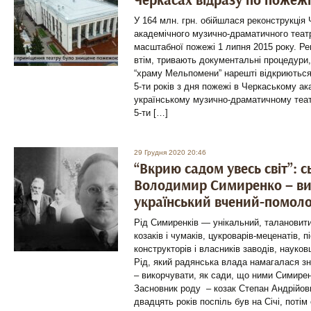
Черкасах відразу по пожежі
У 164 млн. грн. обійшлася реконструкція
академічного музично-драматичного теат
масштабної пожежі 1 липня 2015 року. Р
втім, тривають документальні процедури, 
“храму Мельпомени” нарешті відкриються
5-ти років з дня пожежі в Черкаському а
українському музично-драматичному театр
5-ти […]
29 Грудня 2020 20:46
“Вкрию садом увесь світ”: 
Володимир Симиренко – в
український вчений-помоло
Рід Симиренків — унікальний, талановити
козаків і чумаків, цукроварів-меценатів, п
конструкторів і власників заводів, науковц
Рід, який радянська влада намагалася зн
– викорчувати, як сади, що ними Симире
Засновник роду – козак Степан Андрійов
двадцять років поспіль був на Січі, поті