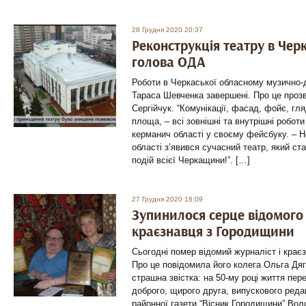
28 Грудня 2020 20:37
Реконструкція театру в Чер
голова ОДА
Роботи в Черкаської обласному музично-
Тараса Шевченка завершені. Про це проз
Сергійчук. “Комунікації, фасад, фойє, гля
площа, – всі зовнішні та внутрішні роботи
керманич області у своєму фейсбуку. – Н
області з’явився сучасний театр, який ст
подій всієї Черкащини!”. […]
27 Грудня 2020 18:09
Зупинилося серце відомого 
краєзнавця з Городищини
Сьогодні помер відомий журналіст і кра
Про це повідомила його колега Ольга Дя
страшна звістка: на 50-му році життя пер
доброго, щирого друга, випускового реда
районної газети “Вісник Городищини” Во