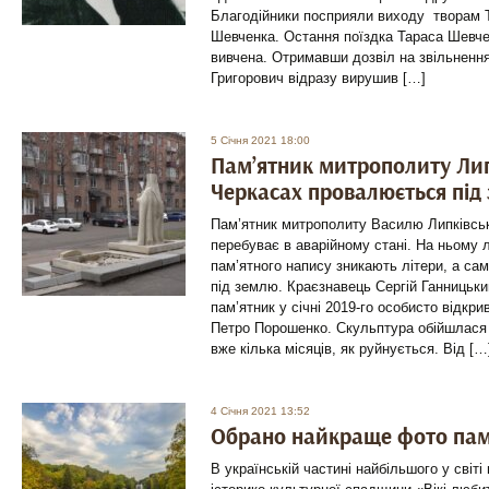
Благодійники посприяли виходу творам 
Шевченка. Остання поїздка Тараса Шевче
вивчена. Отримавши дозвіл на звільнення
Григорович відразу вирушив […]
5 Січня 2021 18:00
Пам’ятник митрополиту Лип
Черкасах провалюється під
Пам’ятник митрополиту Василю Липківськ
перебуває в аварійному стані. На ньому 
пам’ятного напису зникають літери, а са
під землю. Краєзнавець Сергій Ганницьки
пам’ятник у січні 2019-го особисто відкр
Петро Порошенко. Скульптура обійшлася у
вже кілька місяців, як руйнується. Від […
4 Січня 2021 13:52
Обрано найкраще фото пам
В українській частині найбільшого у світ