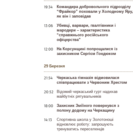
19:34
Командира добровольчого підрозділу
“Фрайкор” поховали у Холодному Яру,
як він і заповідав
13:06
Убивці, варвари, гвалтівники і
мародери – характеристика
“справжнього російського
офіцерства”
12:00
На Корсунщині попрощалися із
захисником Сергієм Гондюком
29 Березня
21:54
Черкаська гімназія відмовилася
співпрацювати з Червоним Хрестом
20:52
Відомий черкаський гурт надихав
майбутніх рятувальників
18:00
Захисник Зміїного повернувся з
полону додому на Черкащину
14:13
Спортивна школа у Золотоноші
відновлює роботу: запрошують
тренуватись переселенців