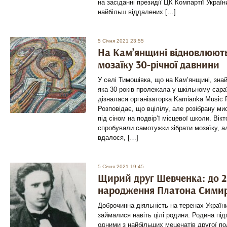
на засіданні президії ЦК Компартії Украї
найбільш віддалених […]
5 Січня 2021 23:55
На Кам’янщині відновлюють
мозаїку 30-річної давнини
У селі Тимошівка, що на Кам’янщині, зна
яка 30 років пролежала у шкільному сара
дізналася організаторка Kamianka Music F
Розповідає, що вцілілу, але розібрану ми
під сіном на подвір’ї місцевої школи. Вік
спробували самотужки зібрати мозаїку, ал
вдалося, […]
5 Січня 2021 19:45
Щирий друг Шевченка: до 20
народження Платона Сими
Доброчинна діяльність на теренах Україн
займалися навіть цілі родини. Родина пі
одними з найбільших меценатів другої пол