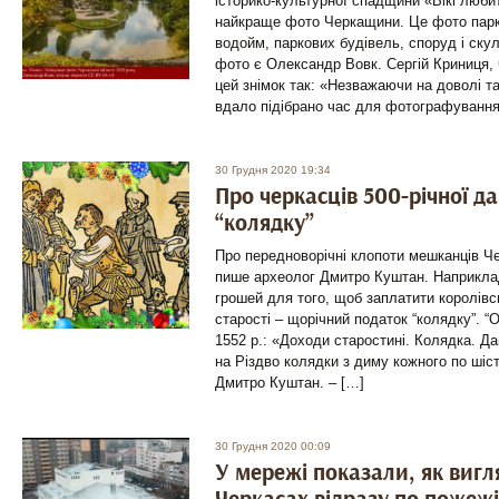
історико-культурної спадщини «Вікі люби
найкраще фото Черкащини. Це фото парк
водойм, паркових будівель, споруд і ску
фото є Олександр Вовк. Сергій Криниця,
цей знімок так: «Незважаючи на доволі т
вдало підібрано час для фотографування
30 Грудня 2020 19:34
Про черкасців 500-річної д
“колядку”
Про передноворічні клопоти мешканців Че
пише археолог Дмитро Куштан. Наприклад
грошей для того, щоб заплатити королівс
старості – щорічний податок “колядку”. 
1552 р.: «Доходи старостині. Колядка. Да
на Різдво колядки з диму кожного по шіс
Дмитро Куштан. – […]
30 Грудня 2020 00:09
У мережі показали, як вигл