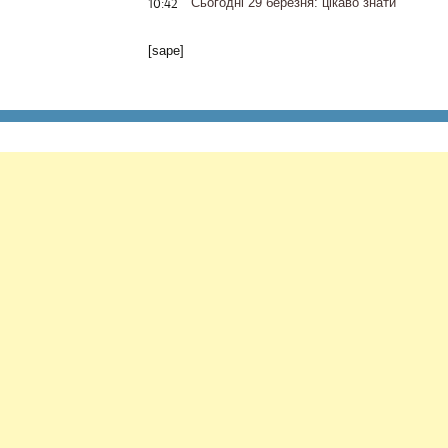
10:42
Сьогодні 29 березня: цікаво знати
[sape]