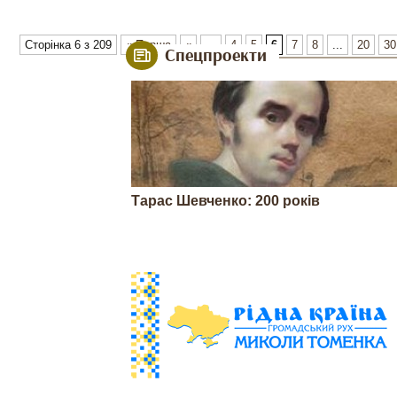
Сторінка 6 з 209
« Перша
«
...
4
5
6
7
8
...
20
30
Спецпроекти
Тарас Шевченко: 200 років