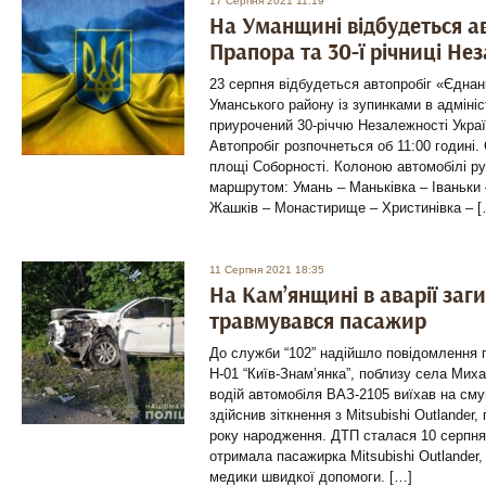
17 Серпня 2021 11:19
На Уманщині відбудеться а
Прапора та 30-ї річниці Не
23 серпня відбудеться автопробіг «Єдна
Уманського району із зупинками в адмініс
приурочений 30-річчю Незалежності Укра
Автопробіг розпочнеться об 11:00 годині.
площі Соборності. Колоною автомобілі р
маршрутом: Умань – Маньківка – Іваньки 
Жашків – Монастирище – Христинівка – [
11 Серпня 2021 18:35
На Кам’янщині в аварії заги
травмувався пасажир
До служби “102” надійшло повідомлення п
Н-01 “Київ-Знам’янка”, поблизу села Мих
водій автомобіля ВАЗ-2105 виїхав на смуг
здійснив зіткнення з Mitsubishi Outlander
року народження. ДТП сталася 10 серпня.
отримала пасажирка Mitsubishi Outlander, 
медики швидкої допомоги. […]