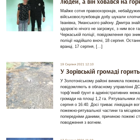
людей, а він ховався на гор
Майже сотня правоохоронців, небайдужих
військовослужбовців добу шукали хлопчик
Іванівка, Уманського району. Дмитра зна
здоров’ю нічого не загрожує, з ним все га
Черкаській поліції, повідомлення про зни
поліції надійшло вночі, 18 серпня. Останн
вранці, 17 серпня, […]
19 Серпня 2021 12:10
У Зорівській громаді горит
У Золотоніському районі виникла пожежа 
повідомляють в обласному управлінні ДС
торф’яний ґрунт в адміністративних межа
громади на площі 1,2 га. Рятувальники л
серпня о 16:40. Досі триває ліквідація в
пожежно-рятувальної частини та місцев
попередніми даними, причиною пожежі с
поводження з вогнем.