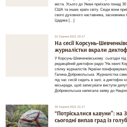
міста. Усього до Умані приїхало понад 30 
США та інших країн світу. Сюди вони при
свого духовного наставника, засновника
Цадика […]
31 Серпня 2021 20:17
На сесії Корсунь-Шевченків
журналістки вкрали дикто
У Корсунь-Шевченківському сьогодні під ч
редакційний диктофон радіо “На хвилі Ко
спілку журналістів України поінформувала
Галина Добровольська. Журналістка сама
під час сесій сидить в залі, а диктофон к
міськради, щоб записувати виступи депу
Добровольська написала заяву до Націон
30 Серпня 2021 21:17
“Потріскалися кавуни”: на 
сьогодні випав град із голу