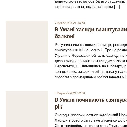
допомогою зверталось багато студентів.
стресова реакція, садна та порізи […]
7 Вересня 2021 14:53
В Умані хасиди влаштувал
балконі
Рятувальники загасили вогнище, розвед
приготування їжі на балконі. Про це роз
України в Черкаській області. Сьогодні в
дозор рятувальників помітив дим з балко
Перовської, 6. Піднявшись на 6 поверх, 
вогнегасника загасили облаштовану пало
провели з громадянами роз’яснювальну 
6 Вересня 2021 22:00
В Умані починають святкув
рік
Сьогодні розпочинається юдейський Нови
Хасиди з усього світу вже з‘їхалися до ук
Сотні поліцейських разом з ізраїльським