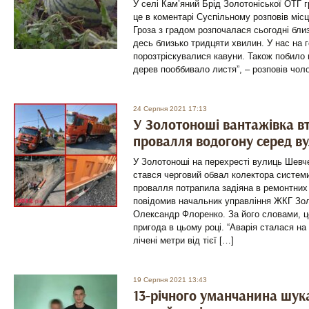
У селі Кам’яний Брід Золотоніської ОТГ 
це в коментарі Суспільному розповів місц
Гроза з градом розпочалася сьогодні близ
десь близько тридцяти хвилин. У нас на г
порозтріскувалися кавуни. Також побило 
дерев пооббивало листя”, – розповів чоло
24 Серпня 2021 17:13
У Золотоноші вантажівка в
провалля водогону серед ву
У Золотоноші на перехресті вулиць Шевч
стався черговий обвал колектора систем
провалля потрапила задіяна в ремонтних 
повідомив начальник управління ЖКГ Зол
Олександр Флоренко. За його словами, ц
пригода в цьому році. “Аварія сталася на 
лічені метри від тієї […]
19 Серпня 2021 13:43
13-річного уманчанина шук