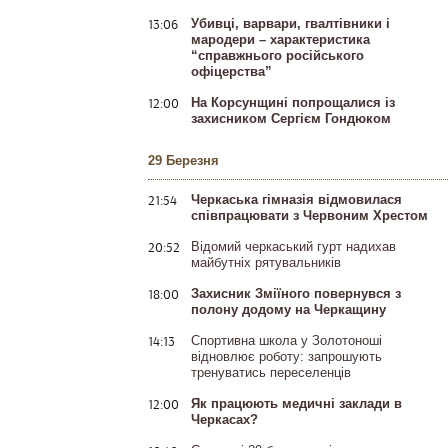
13:06
Убивці, варвари, гвалтівники і
мародери – характеристика
“справжнього російського
офіцерства”
12:00
На Корсунщині попрощалися із
захисником Сергієм Гондюком
29 Березня
21:54
Черкаська гімназія відмовилася
співпрацювати з Червоним Хрестом
20:52
Відомий черкаський гурт надихав
майбутніх рятувальників
18:00
Захисник Зміїного повернувся з
полону додому на Черкащину
14:13
Спортивна школа у Золотоноші
відновлює роботу: запрошують
тренуватись переселенців
12:00
Як працюють медичні заклади в
Черкасах?