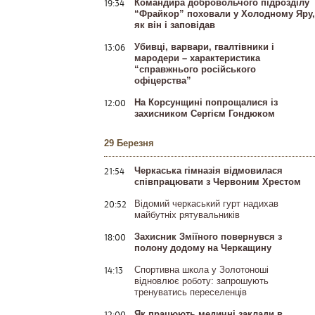
19:34
Командира добровольчого підрозділу
“Фрайкор” поховали у Холодному Яру,
як він і заповідав
13:06
Убивці, варвари, гвалтівники і
мародери – характеристика
“справжнього російського
офіцерства”
12:00
На Корсунщині попрощалися із
захисником Сергієм Гондюком
29 Березня
21:54
Черкаська гімназія відмовилася
співпрацювати з Червоним Хрестом
20:52
Відомий черкаський гурт надихав
майбутніх рятувальників
18:00
Захисник Зміїного повернувся з
полону додому на Черкащину
14:13
Спортивна школа у Золотоноші
відновлює роботу: запрошують
тренуватись переселенців
12:00
Як працюють медичні заклади в