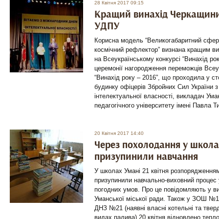
28 Квітня 2017 09:15
Кращий винахід Черкащини 
УДПУ
Корисна модель “Великогабаритний сфер
космічний рефлектор” визнана кращим ви
на Всеукраїнському конкурсі “Винахід рок
церемонії нагородження переможців Всеу
“Винахід року – 2016”, що проходила у 
будинку офіцерів Збройних Сил України 
інтелектуальної власності, викладач Ум
педагогічного університету імені Павла Т
20 Квітня 2017 14:40
Через похолодання у школа
призупинили навчання
У школах Умані 21 квітня розпорядженням
призупинили навчально-виховний процес у
погодних умов. Про це повідомляють у ви
Уманської міської ради. Також у ЗОШ №1
ДНЗ №21 (наявні власні котельні та тве
видах палива) 20 квітня відновлено тепл