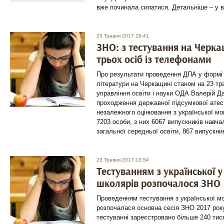
вже починала сипатися. Детальніше – у в
23 Травня 2017 19:41
ЗНО: з тестування на Черк
трьох осіб із телефонами
Про результати проведення ДПА у формі 
літератури на Черкащині станом на 23 т
управління освіти і науки ОДА Валерій Д
проходження державної підсумкової атест
незалежного оцінювання з української мо
7203 особи, з них 6067 випускників навч
загальної середньої освіти, 867 випускни
23 Травня 2017 13:54
Тестуванням з української 
школярів розпочалося ЗНО
Проведенням тестування з української мо
розпочалася основна сесія ЗНО 2017 року
тестуванні зареєстровано більше 240 тися