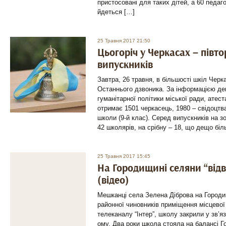
пристосовані для таких дітей, а 60 педаг
йдеться […]
25 Травня 2017 21:50
Цьогоріч у Черкасах – півто
випускників
Завтра, 26 травня, в більшості шкіл Черк
Останнього дзвоника. За інформацією деп
гуманітарної політики міської ради, атес
отримає 1501 черкасець, 1980 – свідоцтва
школи (9-й клас). Серед випускників на 
42 школярів, на срібну – 18, що дещо біль
25 Травня 2017 15:45
На Городищині селяни “від
(відео)
Мешканці села Зелена Діброва на Городи
районної чиновників приміщення місцевої
телеканалу “Інтер”, школу закрили у зв’яз
ому. Два роки школа стояла на балансі Г