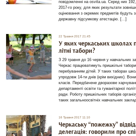
повідомленні на osvita.ua. Серед них 192,
2017-го року, для яких результати зовні
оцінювання з окремих предметів будуть за
державну підсумкову атестацію. […]
22 Травня 2017 21:45
У яких черкаських школах
літні табори?
З 29 травня до 16 червня у навчальних з
Черкас працюватимуть пришкільні табори
перебуванням дітей. У таких таборах шко
упродовж 14-ти днів (крім вихідних). Вони
класів. Передбачене дворазове харчуван
департаменті освіти та гуманітарної полі
ради. Роботу пришкільних таборів організ
таких загальноосвітніх навчальних заклад
16 Травня 2017 11:10
Черкаську “пожежку” відві
делегація: говорили про сп