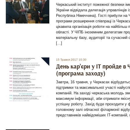
Черкаський інститут пожежної безпеки і
України відвідала делегація управлінців 
Республіка Німеччина). Гості прибули на
програми розширення співпраці із Черкас
цікавила організація роботи на найбільш 
області. У ЧІПБ іноземним делегатам пр
матеріальну базу, аудиторії та сучасний
[…]
15 Травня 2017 10:30
День кар’єри у ІТ пройде в 
(програма заходу)
Завтра, 16 травня, у Черкасах відбудетьс
підтримки та максимальної участі найусп
компаній. На заході черкаська молодь зм
максимум інформації, аби отримати якісну
успішну роботу. Захід буде проходити у ф
головному залі обласної філармонії відб
представників найвідоміших ІТ-компаній, 