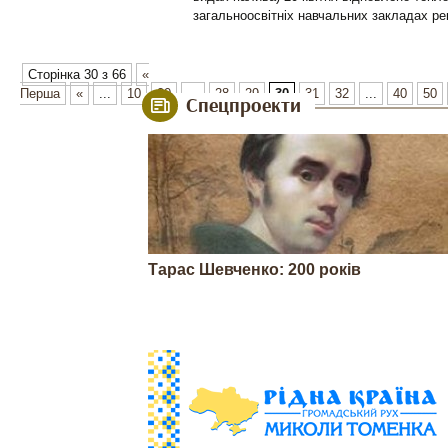
загальноосвітніх навчальних закладах р
Сторінка 30 з 66
«
Перша
«
...
10
20
...
28
29
30
31
32
...
40
50
Спецпроекти
Тарас Шевченко: 200 років