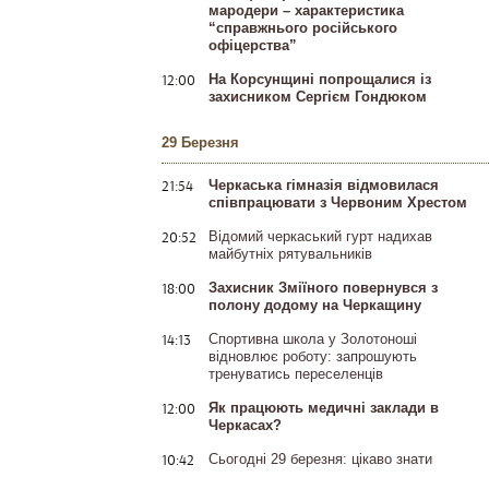
мародери – характеристика
“справжнього російського
офіцерства”
12:00
На Корсунщині попрощалися із
захисником Сергієм Гондюком
29 Березня
21:54
Черкаська гімназія відмовилася
співпрацювати з Червоним Хрестом
20:52
Відомий черкаський гурт надихав
майбутніх рятувальників
18:00
Захисник Зміїного повернувся з
полону додому на Черкащину
14:13
Спортивна школа у Золотоноші
відновлює роботу: запрошують
тренуватись переселенців
12:00
Як працюють медичні заклади в
Черкасах?
10:42
Сьогодні 29 березня: цікаво знати