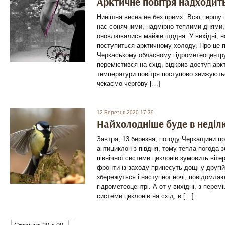
Арктичне повітря надходит
Нинішня весна не без примх. Всю першу
нас сонячними, надмірно теплими днями,
оновлювалися майже щодня. У вихідні, н
поступиться арктичному холоду. Про це 
Черкаському обласному гідрометеоцентру
перемістився на схід, відкрив доступ ар
температури повітря поступово знижують
чекаємо чергову […]
12 Березня 2020 17:39
Найхолодніше буде в неділ
Завтра, 13 березня, погоду Черкащини 
антициклон з півдня, тому тепла погода 
північної системи циклонів зумовить віте
фронти із заходу принесуть дощі у другій
збережуться і наступної ночі, повідомля
гідрометеоцентрі. А от у вихідні, з перем
системи циклонів на схід, в […]