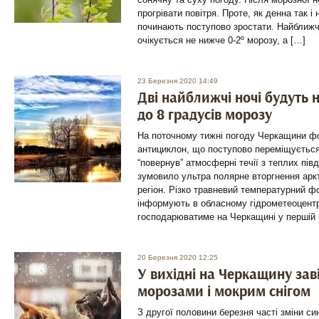
прогрівати повітря. Проте, як денна так і
починають поступово зростати. Найближч
очікується не нижче 0-2º морозу, а […]
23 Березня 2020 14:49
Дві найближчі ночі будуть
до 8 градусів морозу
На поточному тижні погоду Черкащини 
антициклон, що поступово переміщується 
“повернув” атмосферні течії з теплих півд
зумовило ультра полярне вторгнення аркт
регіон. Різко травневий температурний ф
інформують в обласному гідрометеоцентр
господарюватиме на Черкащині у першій 
20 Березня 2020 12:25
У вихідні на Черкащину зав
морозами і мокрим снігом
З другої половини березня часті зміни си