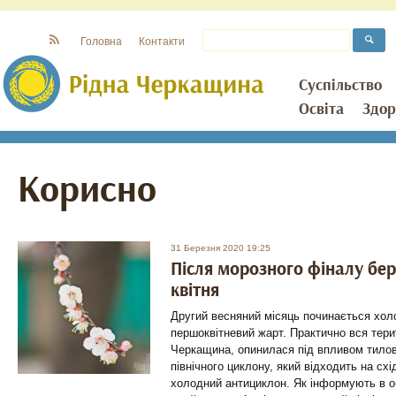
Головна
Контакти
Суспільство
Освіта
Здор
Корисно
31 Березня 2020 19:25
Після морозного фіналу бере
квітня
Другий весняний місяць починається хол
першоквітневий жарт. Практично вся терит
Черкащина, опинилася під впливом тило
північного циклону, який відходить на сх
холодний антициклон. Як інформують в о