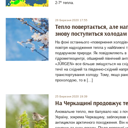
2-7º тепла.
26 Березня 2020 17:55
Тепло повертається, але на
знову поступиться холодам
На фоні останнього «повернення холодів»
повітря надходження тепла у найближчі т
подарунком природи. Як повідомляють в
гідрометеоцентрі, обширний північний ан
«JṺRGEN» все більше зміщується на схід
течії на східний та південно-східний нап
транспортування холоду. Тому, якщо ран
прохолодою, то в […]
25 Березня 2020 19:39
На Черкащині продовжує т
Аномальне тепло, яке балувало нас з поч
Україну, зокрема Черкащину, заблокува
антициклон арктичного походження. Він н
сонячну та суху погоду. Після морозної 