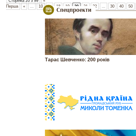
Сторінка 20 з 99
«
Перша
«
...
10
...
18
19
20
21
22
...
30
40
50
Спецпроекти
Тарас Шевченко: 200 років