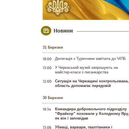
Новини
31 Березня
18:00
Делегація з Туреччини завітала до ЧІПБ
13:00
У Черкаський музей запрошують на
майстер-класи з писанкарства
12:00
Ситуація на Черкащині контрольована,
область допомагає передовій
30 Березня
19:34
Командира добровольчого підрозділу
“Фрайкор” поховали у Холодному Яру,
як він і заповідав
13:06
Убивці, варвари, гвалтівники і