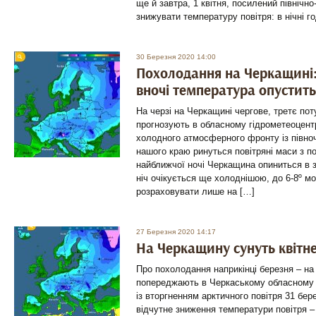
ще й завтра, 1 квітня, посилений північн
знижувати температуру повітря: в нічні г
30 Березня 2020 14:00
Похолодання на Черкащині:
вночі температура опустить
На черзі на Черкащині чергове, третє по
прогнозують в обласному гідрометеоцент
холодного атмосферного фронту із півноч
нашого краю ринуться повітряні маси з п
найближчої ночі Черкащина опиниться в зо
ніч очікується ще холоднішою, до 6-8º м
розраховувати лише на […]
27 Березня 2020 14:17
На Черкащину сунуть квітн
Про похолодання наприкінці березня – на 
попереджають в Черкаському обласному гі
із вторгненням арктичного повітря 31 бере
відчутне зниження температури повітря – 