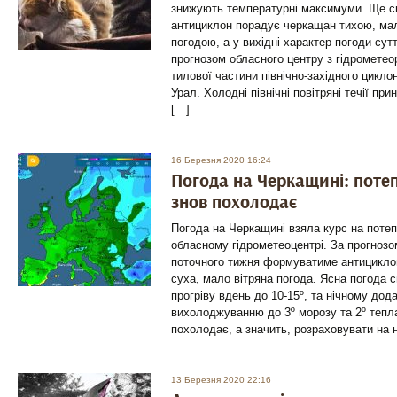
знижують температурні максимуми. Ще с
антициклон порадує черкащан тихою, м
погодою, а у вихідні характер погоди сут
прогнозом обласного центру з гідрометео
тилової частини північно-західного цикло
Урал. Холодні північні повітряні течії при
[…]
16 Березня 2020 16:24
Погода на Черкащині: потеп
знов похолодає
Погода на Черкащині взяла курс на потеп
обласному гідрометеоцентрі. За прогнозо
поточного тижня формуватиме антицикло
суха, мало вітряна погода. Ясна погода
прогріву вдень до 10-15º, та нічному дод
вихолоджуванню до 3º морозу та 2º тепла
похолодає, а значить, розраховувати на 
13 Березня 2020 22:16