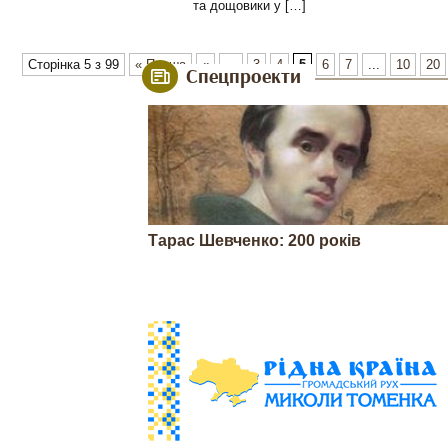
та дощовики у […]
Сторінка 5 з 99
« Перша
«
...
3
4
5
6
7
...
10
20
Спецпроекти
Тарас Шевченко: 200 років