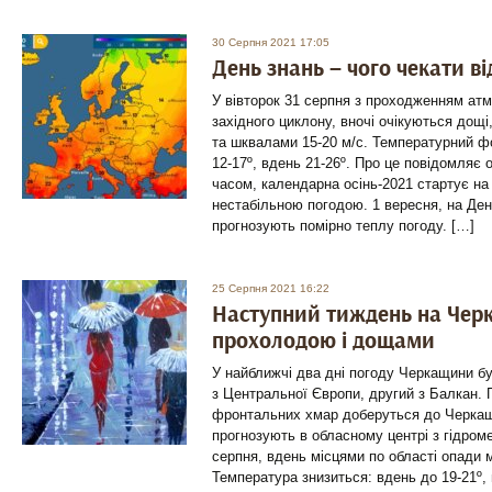
30 Серпня 2021 17:05
День знань – чого чекати ві
У вівторок 31 серпня з проходженням ат
західного циклону, вночі очікуються дощі,
та шквалами 15-20 м/с. Температурний ф
12-17º, вдень 21-26º. Про це повідомляє 
часом, календарна осінь-2021 стартує н
нестабільною погодою. 1 вересня, на Ден
прогнозують помірно теплу погоду. […]
25 Серпня 2021 16:22
Наступний тиждень на Черк
прохолодою і дощами
У найближчі два дні погоду Черкащини б
з Центральної Європи, другий з Балкан. 
фронтальних хмар доберуться до Черкащ
прогнозують в обласному центрі з гідроме
серпня, вдень місцями по області опади 
Температура знизиться: вдень до 19-21º, 