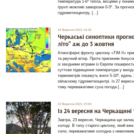
температура 1-6º тепла, місцями у пони
ґрунті можливі заморозки 0-3º. За прогно
гідрометеоцентру, […]
24 Вересня 2021 14:32
Черкаські синоптики прогн
літо” аж до 3 жовтня
Атмосферні фронту циклону «TIM II» пр
та рвучкий вітер. Проте приємним бонусо
із західними вітрами із Європи поширюєть
суттєве підвищення температури у вихідн
термометрів покажуть вночі 5-10º, вдень 
обласному гідрометеоцентрі. Із 27 верес
тому переважатиме суха погода […]
22 Вересня 2021 15:00
Із 24 вересня на Черкащині
Завтра, 23 вересня, Черкащина ще зали
холоді. В тилу старого циклону, який вже
сили, переважатиме холодна з невелики