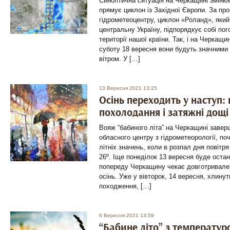
Синоптична ситуація на Черкащині змінює
прямує циклон із Західної Європи. За пр
гідрометеоцентру, циклон «Роланд», яки
центральну Україну, підпорядкує собі пог
території нашої країни. Так, і на Черкащи
суботу 18 вересня вони будуть значними 
вітром. У […]
13 Вересня 2021 13:25
Осінь переходить у наступ:
похолодання і затяжні дощі
Вояж “бабиного літа” на Черкащині завер
обласного центру з гідрометеорології, по
літніх значень, коли в розпал дня повітря
26º. Іще понеділок 13 вересня буде остан
попереду Черкащину чекає довготривале
осінь. Уже у вівторок, 14 вересня, хлину
походження, […]
6 Вересня 2021 13:59
“Бабине літо” з температур