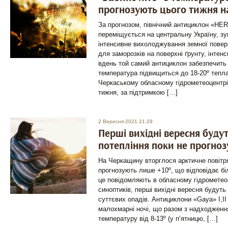
прогнозують цього тижня н
За прогнозом, північний антициклон «HE
переміщується на центральну Україну, з
інтенсивне вихолоджування земної поверх
для заморозків на поверхні ґрунту, інтенс
вдень той самий антициклон забезпечить 
температура підвищиться до 18-20º тепла
Черкаському обласному гідрометеоцентрі
тижня, за підтримкою […]
2 Вересня 2021 21:29
Перші вихідні вересня буду
потепління поки не прогно
На Черкащину вторглося арктичне повітр
прогнозують лише +10º, що відповідає б
це повідомляють в обласному гідрометео
синоптиків, перші вихідні вересня будут
суттєвих опадів. Антициклони «Gaya» І,І
малохмарні ночі, що разом з надходженн
температуру від 8-13º (у п’ятницю, […]