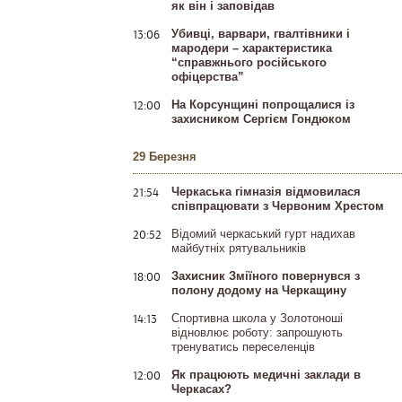
як він і заповідав
13:06
Убивці, варвари, гвалтівники і
мародери – характеристика
“справжнього російського
офіцерства”
12:00
На Корсунщині попрощалися із
захисником Сергієм Гондюком
29 Березня
21:54
Черкаська гімназія відмовилася
співпрацювати з Червоним Хрестом
20:52
Відомий черкаський гурт надихав
майбутніх рятувальників
18:00
Захисник Зміїного повернувся з
полону додому на Черкащину
14:13
Спортивна школа у Золотоноші
відновлює роботу: запрошують
тренуватись переселенців
12:00
Як працюють медичні заклади в
Черкасах?