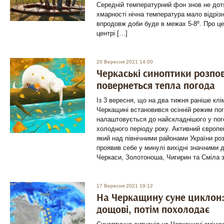
Середній температурний фон знов не дотя
хмарності нічна температура мало відрізн
впродовж доби буде в межах 5-8º. Про ц
центрі […]
20 Вересня 2021 14:00
Черкаські синоптики розпов
повернеться тепла погода
Із 3 вересня, що на два тижня раніше клі
Черкащині встановився осінній режим по
налаштовується до найскладнішого у пог
холодного періоду року. Активний європ
який над північними районами України ро
проявив себе у минулі вихідні значними 
Черкаси, Золотоноша, Чигирин та Сміла з
17 Вересня 2021 19:12
На Черкащину суне циклон: 
дощові, потім похолодає