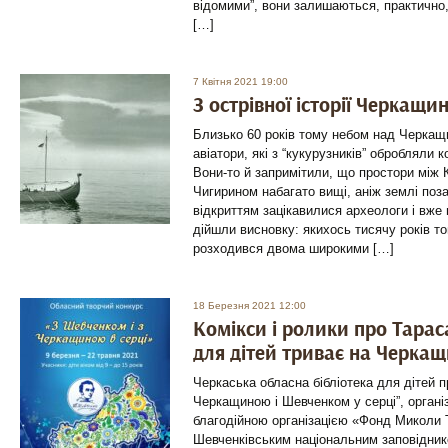
відомими”, вони залишаються, практично, 
[…]
7 Квітня 2021 19:00
З острівної історії Черкащи
Близько 60 років тому небом над Черка
авіатори, які з “кукурузників” обробляли 
Вони-то й запримітили, що простори між
Чигирином набагато вищі, аніж землі поз
відкриттям зацікавилися археологи і вже 
дійшли висновку: якихось тисячу років т
розходився двома широкими […]
18 Березня 2021 12:00
Комікси і ролики про Тарас
для дітей триває на Черкащ
Черкаська обласна бібліотека для дітей п
Черкащиною і Шевченком у серці”, організ
благодійною організацією «Фонд Миколи Т
Шевченківським національним заповідник