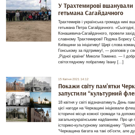
У Трахтемирові вшанували 3
гетьмана Сагайдачного
Трахтемирів і українська громада нині вш
гетьмана Петра Сагайдачного. «Сьогодні,
Конашевича-Сагайдачного, провели захід
славному Трахтемирові! Подяка Борису С
Київщини за ініціативу! Щирі слова кома
Гонському за підтримку!, — розповів у с
„Рідної країни“ Миколи Томенко. — І доб
світоглядному побратиму Івану […]
15 Квітня 2021 14:12
Покажи світу пам’ятки Черк
запустили “культурний фл
18 квітня у світі відзначатимуть День пам
цієї нагоди на Черкащині ініціювали фле
історичні місця кожної громади та допомо
загальноукраїнським надбанням. Про це
історико-культурному заповіднику “Трипіл
“Черкащина багата на такі об’єкти, але д