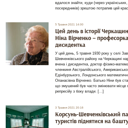
вдалося знайти, куди (через українських,
посередників) зрештою потрапив цей крас
5 Травня 2021 14:00
Цей день в історії Черкащи
Ніна Вірченко – професорк
дисидентка
У цей день, 5 травня 1930 року у селі За
Шевченківського району на Черкащині на
вчена і дисидентка, доктор фізико-матема
членкиня Австралійського, Американськог
Едінбурзького, Лондонського математичн
Опанасівна Вірченко. Батько Ніни був ст
що змушений був часто змінювати місце 
репресійу з боку влади. […]
3 Травня 2021 20:16
Корсунь-Шевченківський п
туристів піднятися на башт