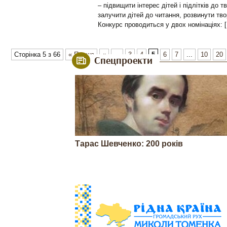
– підвищити інтерес дітей і підлітків до 
залучити дітей до читання, розвинути твор
Конкурс проводиться у двох номінаціях: 
Сторінка 5 з 66
« Перша
«
...
3
4
5
6
7
...
10
20
Спецпроекти
Тарас Шевченко: 200 років