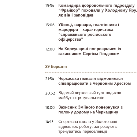
19:34
Командира добровольчого підрозділу
“Фрайкор” поховали у Холодному Яру,
як він і заповідав
13:06
Убивці, варвари, гвалтівники і
мародери – характеристика
“справжнього російського
офіцерства”
12:00
На Корсунщині попрощалися із
захисником Сергієм Гондюком
29 Березня
21:54
Черкаська гімназія відмовилася
співпрацювати з Червоним Хрестом
20:52
Відомий черкаський гурт надихав
майбутніх рятувальників
18:00
Захисник Зміїного повернувся з
полону додому на Черкащину
14:13
Спортивна школа у Золотоноші
відновлює роботу: запрошують
тренуватись переселенців