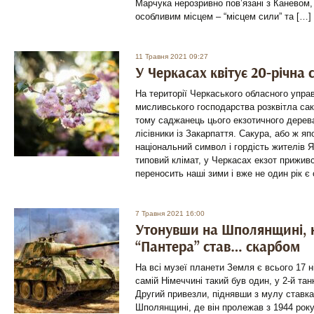
Марчука нерозривно пов’язані з Каневом,
особливим місцем – “місцем сили” та […]
11 Травня 2021 09:27
У Черкасах квітує 20-річна 
На території Черкаського обласного управ
мисливського господарства розквітла сак
тому саджанець цього екзотичного дерев
лісівники із Закарпаття. Сакура, або ж я
національний символ і гордість жителів Я
типовий клімат, у Черкасах екзот прижив
переносить наші зими і вже не один рік 
7 Травня 2021 16:00
Утонувши на Шполянщині, 
“Пантера” став… скарбом
На всі музеї планети Земля є всього 17 н
самій Німеччині такий був один, у 2-й та
Другий привезли, піднявши з мулу ставка
Шполянщині, де він пролежав з 1944 року